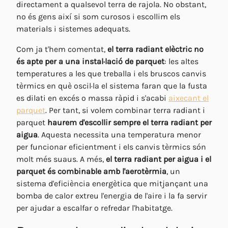
directament a qualsevol terra de rajola. No obstant,
no és gens així si som curosos i escollim els
materials i sistemes adequats.
Com ja t'hem comentat,
el terra radiant elèctric no
és apte per a una instal·lació de parquet
: les altes
temperatures a les que treballa i els bruscos canvis
tèrmics en què oscil·la el sistema faran que la fusta
es dilati en excés o massa ràpid i s'acabi
aixecant el
parquet
. Per tant, si volem combinar terra radiant i
parquet
haurem d'escollir sempre el terra radiant per
aigua
. Aquesta necessita una temperatura menor
per funcionar eficientment i els canvis tèrmics són
molt més suaus. A més,
el terra radiant per aigua i el
parquet és combinable amb l'aerotèrmia
, un
sistema d'eficiència energètica que mitjançant una
bomba de calor extreu l'energia de l'aire i la fa servir
per ajudar a escalfar o refredar l'habitatge.