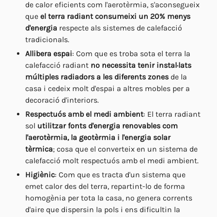
de calor eficients com l'aerotèrmia, s'aconsegueix
que
el terra radiant consumeixi un 20% menys
d'energia
respecte als sistemes de calefacció
tradicionals.
Allibera espai
: Com que es troba sota el terra la
calefacció radiant
no necessita tenir instal·lats
múltiples radiadors a les diferents zones
de la
casa i cedeix molt d'espai a altres mobles per a
decoració d'interiors.
Respectuós amb el medi ambient
: El terra radiant
sol
utilitzar fonts d'energia renovables com
l'aerotèrmia, la geotèrmia i l'energia solar
tèrmica
; cosa que el converteix en un sistema de
calefacció molt respectuós amb el medi ambient.
Higiènic
: Com que es tracta d'un sistema que
emet calor des del terra, repartint-lo de forma
homogènia per tota la casa, no genera corrents
d'aire que dispersin la pols i ens dificultin la