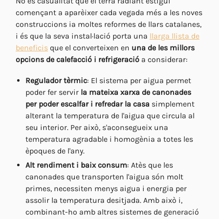
No és casualitat que el terra radiant estigui
començant a aparèixer cada vegada més a les noves
construccions ia moltes reformes de llars catalanes,
i és que la seva instal·lació porta una
llarga llista de
beneficis
que el converteixen en
una de les millors
opcions de calefacció i refrigeració
a considerar:
Regulador tèrmic
: El sistema per aigua permet
poder fer servir
la mateixa xarxa de canonades
per poder escalfar i refredar la casa
simplement
alterant la temperatura de l'aigua que circula al
seu interior. Per això, s'aconsegueix una
temperatura agradable i homogènia a totes les
èpoques de l'any.
Alt rendiment i baix consum
: Atès que les
canonades que transporten l'aigua són molt
primes, necessiten menys aigua i energia per
assolir la temperatura desitjada. Amb això i,
combinant-ho amb altres sistemes de generació