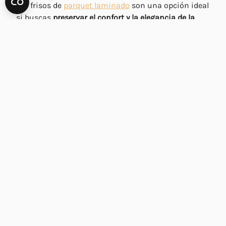
Los frisos de
parquet laminado
son una opción ideal
si buscas
preservar el confort y la elegancia de la
madera natural pero con un toque extra de
resistencia y durabilidad
. Eso se debe a que el suelo
laminado está formado por un conjunto de capas de
distintos materiales, los cuales ofrecen resistencia
al desgaste por el uso.
Es un tipo de madera muy
fácil de instalar, limpiar y
mantener
, resiste bien la humedad por lo que
garantiza un aguante mayor en espacios más
húmedos. Presenta un precio más económico que el
parquet natural y dispone de una gran variedad de
diseños con los que combinar con el suelo de tu
casa.
3. Vinilo
El
friso de vinilo ofrece una durabilidad aún mayor